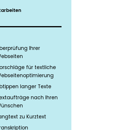
tarbeiten
berprüfung Ihrer
ebseiten
orschläge für textliche
ebseitenoptimierung
btippen langer Texte
extaufträge nach Ihren
ünschen
angtext zu Kurztext
ranskription