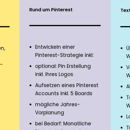
Rund um Pinterest
Tex
Entwickeln einer
n,
Ü
Pinterest-Strategie inkl:
W
e-
optional: Pin Erstellung
V
inkl. Ihres Logos
W
Aufsetzen eines Pinterest
A
Accounts inkl. 5 Boards
T
mögliche Jahres-
W
Vorplanung
L
bei Bedarf: Monatliche
T