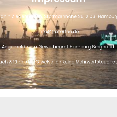
Janin Ziegenhagen, Stormarnhöhe 26, 21031 Hambur
Info@texterfee.de
Angemeldet im Gewerbeamt Hamburg Bergedorf.
ach § 19 des UStG weise ich keine Mehrwertsteuer au