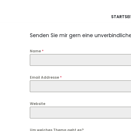
Zum
STARTSEI
Inhalt
springen
Senden Sie mir gern eine unverbindlich
Name
*
Email Addresse
*
Website
Um welches Thema geht es?